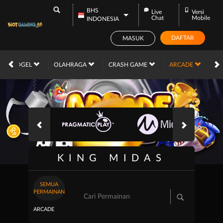
BHS
Live
Versi
Chat
Mobile
INDONESIA
DAFTAR
MASUK
TOGEL
OLAHRAGA
CRASH GAME
ARCADE
P
KING MIDAS
SEMUA
PERMAINAN
ARCADE