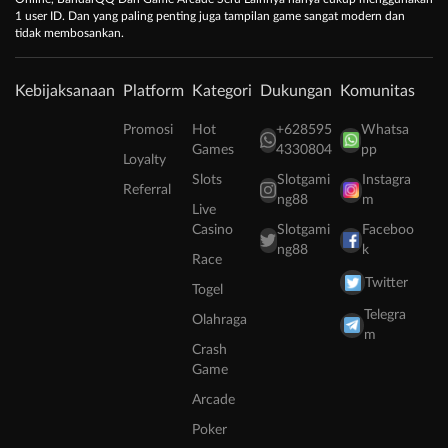
1 user ID. Dan yang paling penting juga tampilan game sangat modern dan
tidak membosankan.
Kebijaksanaan
Platform
Kategori
Dukungan
Komunitas
Promosi
Hot
+628595
Whatsa
Games
4330804
pp
Loyalty
Slots
Slotgami
Instagra
Referral
ng88
m
Live
Casino
Slotgami
Faceboo
ng88
k
Race
Twitter
Togel
Telegra
Olahraga
m
Crash
Game
Arcade
Poker