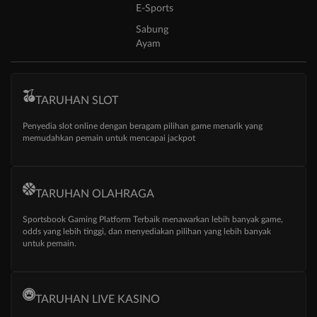
E-Sports
Sabung
Ayam
TARUHAN SLOT
Penyedia slot online dengan beragam pilihan game menarik yang
memudahkan pemain untuk mencapai jackpot
TARUHAN OLAHRAGA
Sportsbook Gaming Platform Terbaik menawarkan lebih banyak game,
odds yang lebih tinggi, dan menyediakan pilihan yang lebih banyak
untuk pemain.
TARUHAN LIVE KASINO